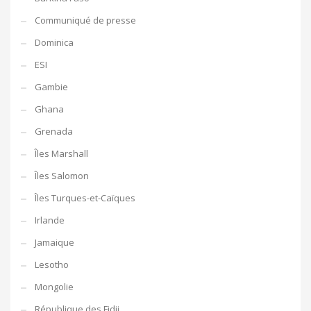
Communiqué de presse
Dominica
ESI
Gambie
Ghana
Grenada
Îles Marshall
Îles Salomon
Îles Turques-et-Caïques
Irlande
Jamaique
Lesotho
Mongolie
République des Fidji