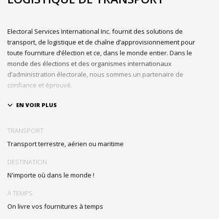
Electoral Services International Inc. fournit des solutions de
transport, de logistique et de chaîne d’approvisionnement pour
toute fourniture d’élection et ce, dans le monde entier. Dans le
monde des élections et des organismes internationaux
d’administration électorale, nous sommes un partenaire de
confiance et éprouvé.
ESI est une organisation internationale spécialisée dans le transport
d’une grande variété de matériel et fournitures électorales vers
certains des endroits les plus difficiles et éloignés du monde.
TRANSPORT
Aucune commande n’est trop petite ou trop grande, de quelques
Transport terrestre, aérien ou maritime
urnes à Sainte-Croix dans les Caraïbes, à plus de 30 cargos géants
au Moyen Orient en moins de trois jours ! ESI livre les fournitures
DESTINATION
électorales en toute sécurité et à temps.
N'importe où dans le monde !
Notre avantage est notre expérience et notre capacité à réaliser
À TEMPS
l’impossible ; notre force réside dans notre équipe d’experts et de
On livre vos fournitures à temps
professionnels – que ce soit les difficultés liées à l’éloignement des