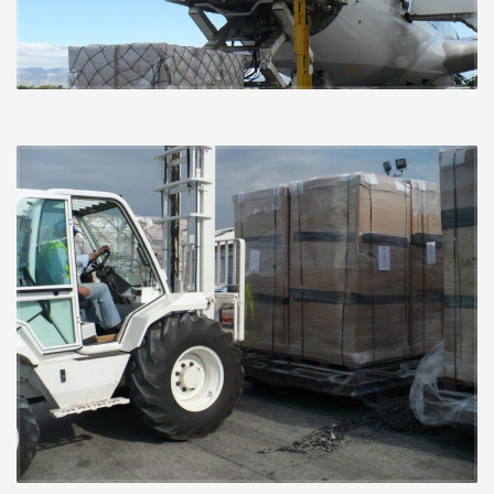
Logistique
Dédouanement
Entreposage
Livraisons spécialisées
Cargos
Transport et distribution par chemin de fer et camionnage
Des solutions logistiques complètes pour la chaîne
d’approvisionnement
Transport sécurisé
Gestion des stocks
Livraisons porte-à-porte assurées
Quels que soient vos besoins en logistique de transport, appelez-
nous ou envoyez-nous un courriel dès aujourd’hui au +1-866-341-
8029
sales@esi-sei.com