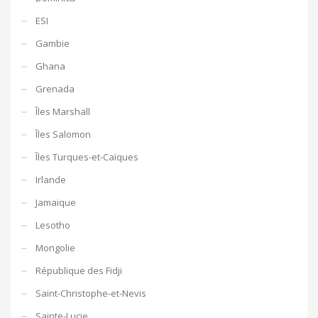
ESI
Gambie
Ghana
Grenada
Îles Marshall
Îles Salomon
Îles Turques-et-Caïques
Irlande
Jamaique
Lesotho
Mongolie
République des Fidji
Saint-Christophe-et-Nevis
Sainte-Lucie