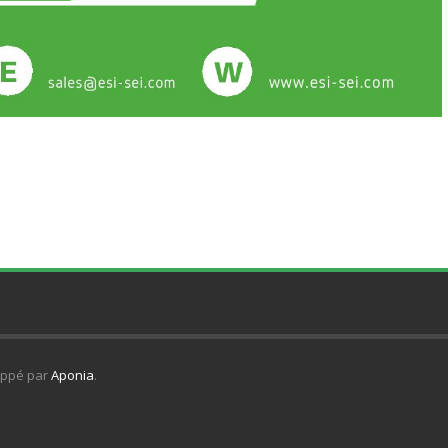
oppé par
Aponia
.